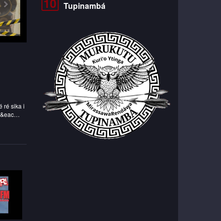
10
Tupinambá
ana: yand&eac…