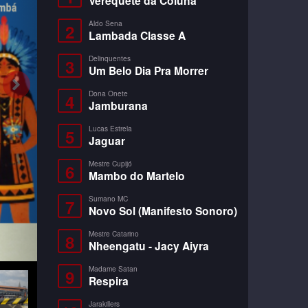
Verequete da Coluna
Aldo Sena
2
Lambada Classe A
Delinquentes
3
Um Belo Dia Pra Morrer
Dona Onete
4
Jamburana
Lucas Estrela
5
Jaguar
Mestre Cupijó
6
Mambo do Martelo
Sumano MC
7
Novo Sol (Manifesto Sonoro)
Mestre Catarino
8
Nheengatu - Jacy Aiyra
Madame Satan
9
Respira
Jarakillers