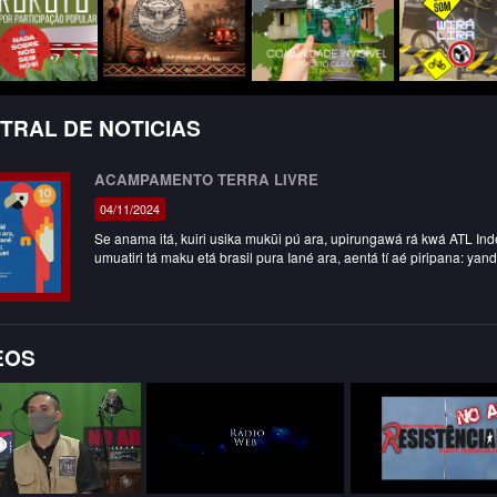
TRAL DE NOTICIAS
ACAMPAMENTO TERRA LIVRE
04/11/2024
Se anama itá, kuiri usika mukūi pú ara, upirungawá rá kwá ATL Indé ré sika i
umuatiri tá maku etá brasil pura Iané ara, aentá tí aé pirip
EOS